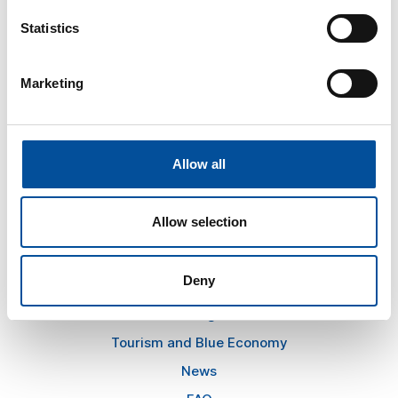
Statistics
CONTACT
hello@sunandbluecongress.com
Marketing
press@sunandbluecongress.com
comercial@sunandbluecongress.com
Allow all
awards@sunandbluecongress.com
Allow selection
Sun&Blue
Deny
The congress
Tourism and Blue Economy
News