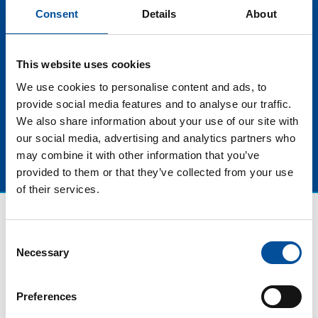
incluyen las diferentes actividades económicas
Consent
Details
About
relacionadas con la industria y la actividad marítima en
general. En esta mesa, conoceremos el papel que
juegan en el desarrollo del turismo azul en las
This website uses cookies
diferentes regiones europeas y las tendencias claves
del futuro para el sector.
We use cookies to personalise content and ads, to
provide social media features and to analyse our traffic.
We also share information about your use of our site with
our social media, advertising and analytics partners who
may combine it with other information that you’ve
provided to them or that they’ve collected from your use
of their services.
Consent
Necessary
Selection
Preferences