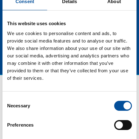
Consent
Details
About
general. En esta mesa, conoceremos el papel que
juegan en el desarrollo del turismo azul en las
diferentes regiones europeas y las tendencias claves
This website uses cookies
del futuro para el sector.
We use cookies to personalise content and ads, to
provide social media features and to analyse our traffic.
We also share information about your use of our site with
our social media, advertising and analytics partners who
may combine it with other information that you’ve
provided to them or that they’ve collected from your use
of their services.
Consent
Necessary
Selection
Preferences