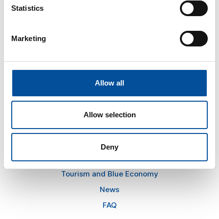
Statistics
CONTACT
hello@sunandbluecongress.com
Marketing
press@sunandbluecongress.com
comercial@sunandbluecongress.com
awards@sunandbluecongress.com
Allow all
Allow selection
Sun&Blue
Deny
The congress
Tourism and Blue Economy
News
FAQ