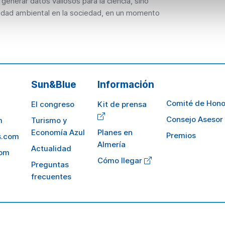
enerar datos valiosos para la ciencia, sino
idad ambiental en la sociedad, en un momento
Sun&Blue
Información
Comité de Hono
El congreso
Kit de prensa
Consejo Asesor
m
Turismo y
Economía Azul
Planes en
Premios
s.com
Almería
Actualidad
com
Cómo llegar
Preguntas
frecuentes