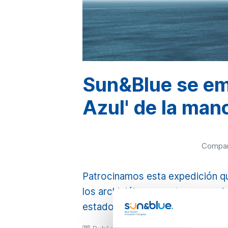
Sun&Blue se em
Azul' de la ma
Compart
Patrocinamos esta expedición que
los archipiélagos portugueses d
estado de los ecosistemas mari