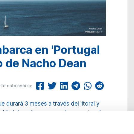
barca en 'Portugal
no de Nacho Dean
e esta noticia:
 durará 3 meses a través del litoral y
e Madeira y Azores para documentar el
nos.