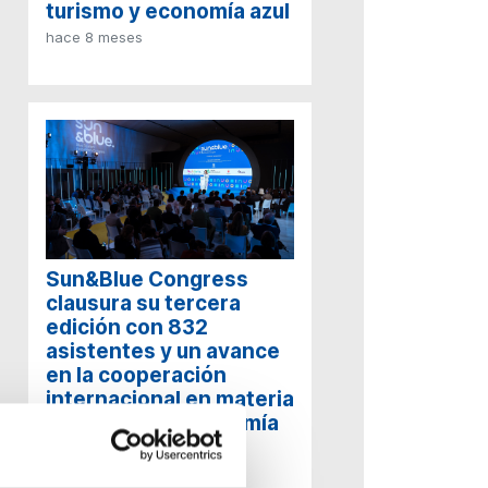
turismo y economía azul
hace 8 meses
Sun&Blue Congress
clausura su tercera
edición con 832
asistentes y un avance
en la cooperación
internacional en materia
de Turismo y Economía
Azul
hace 8 meses