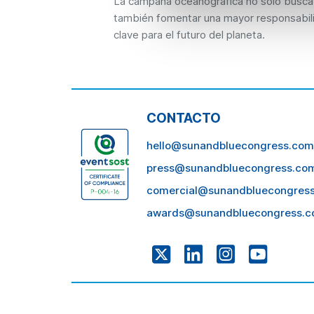
La campaña oceanográfica no solo busca g
también fomentar una mayor responsabil
clave para el futuro del planeta.
CONTACTO
hello@sunandbluecongress.com
press@sunandbluecongress.co
comercial@sunandbluecongres
awards@sunandbluecongress.