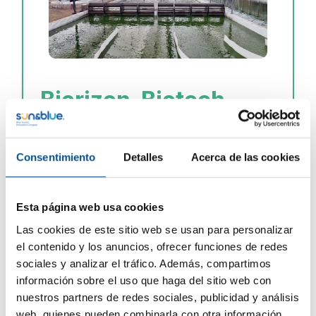
Biorizon-Biotech.
Innovación en
Microalgas
Consentimiento
Detalles
Acerca de las cookies
Visita a la planta de producción y laboratorios
para
conocer el cultivo de microalgas y su
Esta página web usa cookies
aplicación en agricultura
, alimentación,
Las cookies de este sitio web se usan para personalizar
cosmética y energía. Explicación sobre captura
el contenido y los anuncios, ofrecer funciones de redes
de CO
y aprovechamiento integral de la
2
sociales y analizar el tráfico. Además, compartimos
biomasa.
información sobre el uso que haga del sitio web con
nuestros partners de redes sociales, publicidad y análisis
Mostrará la
innovación biotecnológica
como
web, quienes pueden combinarla con otra información