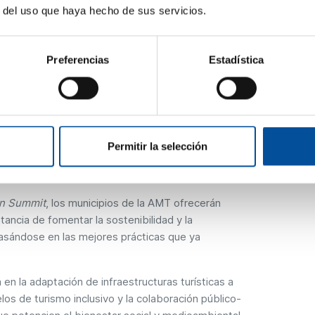
r del uso que haya hecho de sus servicios.
ibilidad en el turismo de sol y playa. SUN&BLUE
tor, y desde la AMT queremos aportar nuestra
ión de los destinos turísticos hacia modelos más
Preferencias
Estadística
orldwilde, Marta Raspall, resalta que “la Alianza de
resenta a algunos de los destinos más importantes
so es fundamental para enriquecer el debate sobre
cambio de buenas prácticas”.
Permitir la selección
a de la colaboración público-privada
on Summit
, los municipios de la AMT ofrecerán
ancia de fomentar la sostenibilidad y la
 basándose en las mejores prácticas que ya
en la adaptación de infraestructuras turísticas a
los de turismo inclusivo y la colaboración público-