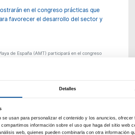
strarán en el congreso prácticas que
para favorecer el desarrollo del sector y
 Playa de España (AMT) participará en el congreso
novation Summit
, que se celebrará en Almería los
Los municipios de la AMT compartirán su
ionados con el desarrollo turístico responsable, la
rismo azul y la implementación de prácticas
Detalles
or como a las comunidades locales.
 con
beon. Worldwide
, empresa promotora y
s
 en innovación y sostenibilidad en la industria
b se usan para personalizar el contenido y los anuncios, ofrecer
 difusión.
s, compartimos información sobre el uso que haga del sitio web 
 análisis web, quienes pueden combinarla con otra información q
as, destaca que “este convenio refuerza nuestro