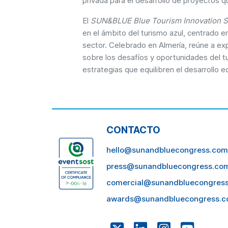
privada para el desarrollo de proyectos q
El
SUN&BLUE Blue Tourism Innovation 
en el ámbito del turismo azul, centrado en 
sector. Celebrado en Almería, reúne a ex
sobre los desafíos y oportunidades del 
estrategias que equilibren el desarrollo 
CONTACTO
hello@sunandbluecongress.com
press@sunandbluecongress.co
comercial@sunandbluecongres
awards@sunandbluecongress.