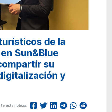
urísticos de la
 en Sun&Blue
compartir su
igitalización y
e esta noticia: