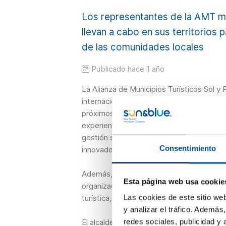
Los representantes de la AMT mo
llevan a cabo en sus territorios 
de las comunidades locales
Publicado hace 1 año
La Alianza de Municipios Turísticos Sol y
internacional
SUN&BLUE Blue Tourism In
próximos 19 y 20 de noviembre de 2025. 
experiencia y conocimiento en temas relac
gestión sostenible de los destinos, el tu
Consentimiento
innovadoras que favorecen tanto al sect
Además, la AMT ha firmado un convenio
Esta página web usa cookie
organizadora de este evento de referencia
Las cookies de este sitio we
turística, para contribuir a su promoción y
y analizar el tráfico. Ademá
redes sociales, publicidad y
El alcalde de Lloret de Mar, Adrià Lamel