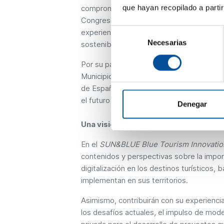
que hayan recopilado a parti
compromiso con la innovación y la sosten
Congress es un evento clave para el sec
Selección
experiencia y liderazgo en la transformac
Necesarias
de
sostenibles y digitalizados”.
consentimiento
Por su parte, la representante de beon. W
Municipios Turísticos de Sol y Playa rep
de España. Su participación en el congre
el futuro del turismo y fomentar el inter
Denegar
Una visión actual sobre la importanci
En el
SUN&BLUE Blue Tourism Innovati
contenidos y perspectivas sobre la import
digitalización en los destinos turísticos,
implementan en sus territorios.
Asimismo, contribuirán con su experiencia 
los desafíos actuales, el impulso de mode