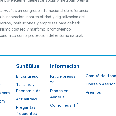
ue potencien el bienestar social y medioambiental.
Summit
es un congreso internacional de referencia
la innovación, sostenibilidad y digitalización del
pertos, instituciones y empresas para debatir
turismo costero y marítimo, promoviendo
económico con la protección del entorno natural.
Sun&Blue
Información
Comité de Hono
El congreso
Kit de prensa
Consejo Asesor
m
Turismo y
Economía Azul
Planes en
Premios
s.com
Almería
Actualidad
com
Cómo llegar
Preguntas
frecuentes