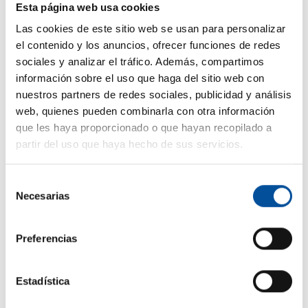
Esta página web usa cookies
Sun&Blue Congress clausura su
Las cookies de este sitio web se usan para personalizar
tercera edición con 832
el contenido y los anuncios, ofrecer funciones de redes
asistentes y un avance en la
sociales y analizar el tráfico. Además, compartimos
cooperación internacional en
información sobre el uso que haga del sitio web con
materia de Turismo y Economía
nuestros partners de redes sociales, publicidad y análisis
Azul
web, quienes pueden combinarla con otra información
hace 8 meses
que les haya proporcionado o que hayan recopilado a
partir del uso que haya hecho de sus servicios.
Selección
Necesarias
de
consentimiento
Preferencias
Estadística
Premios Sun&Blue Congress