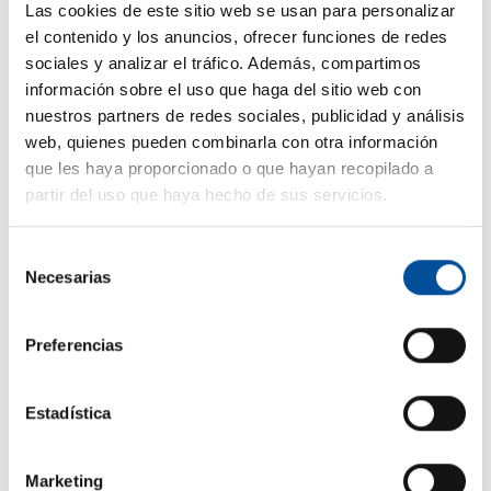
tercera edición con 832
Las cookies de este sitio web se usan para personalizar
asistentes y un avance en la
el contenido y los anuncios, ofrecer funciones de redes
cooperación internacional en
sociales y analizar el tráfico. Además, compartimos
materia de Turismo y Economía
información sobre el uso que haga del sitio web con
Azul
nuestros partners de redes sociales, publicidad y análisis
hace 8 meses
web, quienes pueden combinarla con otra información
que les haya proporcionado o que hayan recopilado a
partir del uso que haya hecho de sus servicios.
Selección
Necesarias
de
consentimiento
Preferencias
Premios Sun&Blue Congress
Estadística
2025
hace 8 meses
Marketing