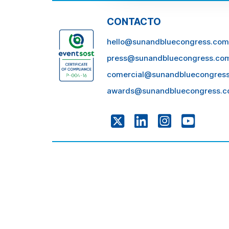
CONTACTO
hello@sunandbluecongress.com
press@sunandbluecongress.co
comercial@sunandbluecongres
awards@sunandbluecongress.