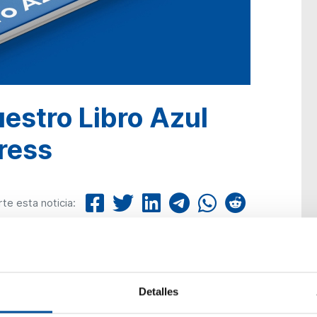
estro Libro Azul
ress
e esta noticia:
igue inspirándote con el conocimiento
Detalles