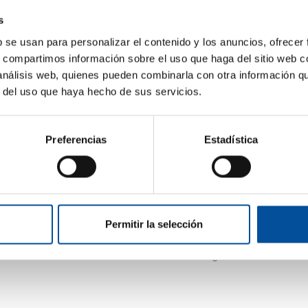
ibro Azul
, un documento esencial que recopila los
s
edición de nuestro congreso, celebrado en
b se usan para personalizar el contenido y los anuncios, ofrecer
s, compartimos información sobre el uso que haga del sitio web 
ynotes Speaker, ponencias y mesas redondas más
 análisis web, quienes pueden combinarla con otra información q
mo Puertos e Industria Marítima, Islas y
r del uso que haya hecho de sus servicios.
Energía, Financiación, Deporte, Cultura y
olaboración de expertos y ponentes, hemos creado
miento compartido y las ideas innovadoras que
Preferencias
Estadística
eron posible esta edición: ponentes, moderadores,
res. Su compromiso ha sido fundamental para seguir
y la economía azul.
Permitir la selección
irándote con el conocimiento de Sun&Blue Congress.