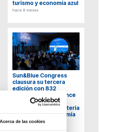
turismo y economía azul
hace 8 meses
Sun&Blue Congress
clausura su tercera
edición con 832
asistentes y un avance
en la cooperación
internacional en materia
de Turismo y Economía
Azul
Acerca de las cookies
hace 8 meses