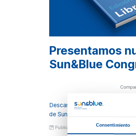
Presentamos nu
Sun&Blue Cong
Compart
Descarga ahora el Libro Azul y s
de Sun&Blue Congress.
Consentimiento
Publicado hace 1 año