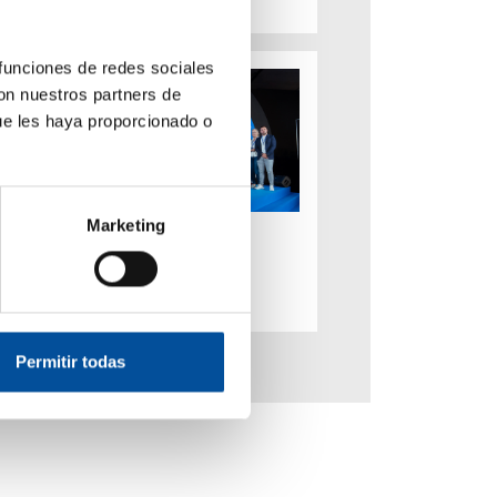
 funciones de redes sociales
con nuestros partners de
ue les haya proporcionado o
Marketing
Premios Sun&Blue
Congress 2025
hace 8 meses
Permitir todas