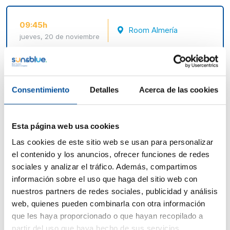
09:45h
Room Almería
jueves, 20 de noviembre
E01 - Marinas en Transición: la
sostenibilidad energética de los
Puertos Deportivos
Consentimiento
Detalles
Acerca de las cookies
Puertos deportivos como plataformas locales de
innovación energética y resiliencia costera
Esta página web usa cookies
Esta mesa abordará el papel clave de marinas y
Las cookies de este sitio web se usan para personalizar
puertos deportivos en la transición energética del
el contenido y los anuncios, ofrecer funciones de redes
turismo náutico, a través de casos reales de
sociales y analizar el tráfico. Además, compartimos
autoconsumo, eficiencia y gestión ambiental. Se
información sobre el uso que haga del sitio web con
debatirá su potencial para impulsar la economía local
nuestros partners de redes sociales, publicidad y análisis
y convertirse en referentes europeos de
web, quienes pueden combinarla con otra información
sostenibilidad, en línea con iniciativas como LIFE,
que les haya proporcionado o que hayan recopilado a
Interreg MED y Blue Flag Marinas.
partir del uso que haya hecho de sus servicios.