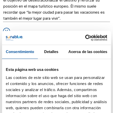
el objetivo de desestacionalizar el destino y reforzar su
posición en el mapa turístico europeo. Él mismo suele
recordar que “la mejor ciudad para pasar las vacaciones es
también el mejor lugar para vivir”.
Sesión:
Consentimiento
Detalles
Acerca de las cookies
BC04 - Inteligencia Local para Territorios Costeros:
Tecnología, Datos y Redes
Esta página web usa cookies
Las cookies de este sitio web se usan para personalizar
el contenido y los anuncios, ofrecer funciones de redes
09:45h
Room Orange
sociales y analizar el tráfico. Además, compartimos
jueves, 20 de
Empresas
información sobre el uso que haga del sitio web con
noviembre
nuestros partners de redes sociales, publicidad y análisis
BC04 · Inteligencia Local para
web, quienes pueden combinarla con otra información