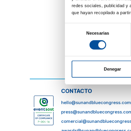
Des
redes sociales, publicidad y
que hayan recopilado a parti
La 
sos
Selección
int
Necesarias
de
consentimiento
Denegar
CONTACTO
hello@sunandbluecongress.com
press@sunandbluecongress.co
comercial@sunandbluecongres
awards@sunandbluecongress.