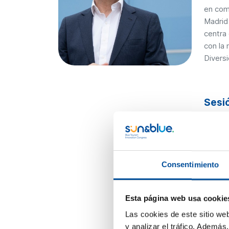
en com
Madrid 
centra 
con la
Divers
Sesi
A02 
12
Consentimiento
mié
A
Esta página web usa cookie
s
Las cookies de este sitio we
y analizar el tráfico. Ademá