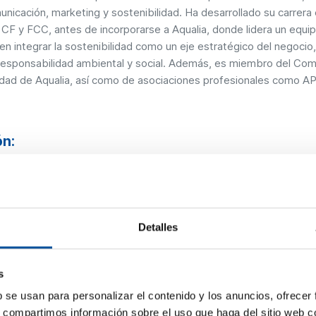
unicación, marketing y sostenibilidad. Ha desarrollado su carrer
CF y FCC, antes de incorporarse a Aqualia, donde lidera un equip
en integrar la sostenibilidad como un eje estratégico del negoci
 responsabilidad ambiental y social. Además, es miembro del Com
idad de Aqualia, así como de asociaciones profesionales como A
ón:
- Agua para la vida: fuentes alternativas para la sostenibili
:15h
Detalles
Room Almería
rcoles, 19 de noviembre
02 - Agua para la vida: fuentes alt
s
ostenibilidad hídrica
b se usan para personalizar el contenido y los anuncios, ofrecer
s, compartimos información sobre el uso que haga del sitio web 