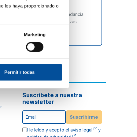
.
ue les haya proporcionado o
stionar la escasez a generar abundancia
eración o la desalación— y alianzas
.
Marketing
Permitir todas
Suscríbete a nuestra
newsletter
r
Email
Suscribirme
He leído y acepto el
aviso legal
y