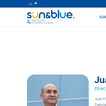
ES
SU
Ju
Direc
Juan P
Cienci