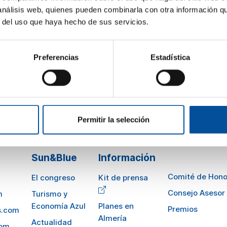
estacionalización, regeneración y corresponsabilidad sectorial
 análisis web, quienes pueden combinarla con otra información q
r del uso que haya hecho de sus servicios.
gestión del agua exige hoy un cambio de paradigma: pasar de ge
tenible. Esta mesa aborda enfoques innovadores —como la regen
ersectoriales que abren camino a un modelo hídrico más resiliente
Preferencias
Estadística
Permitir la selección
Sun&Blue
Información
Comité de Hono
El congreso
Kit de prensa
Consejo Asesor
m
Turismo y
Economía Azul
Planes en
Premios
s.com
Almería
Actualidad
com