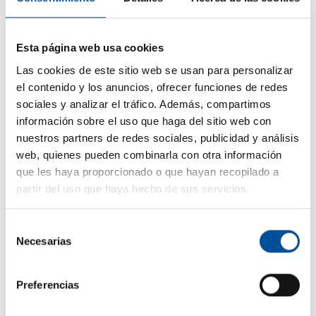
autoridades portuarias, grandes navieras y
representantes municipales para debatir cómo
avanzar hacia un modelo de puerto plenamente
Esta página web usa cookies
integrado en su entorno, alineado con los objetivos
Las cookies de este sitio web se usan para personalizar
climáticos, la mejora de la habitabilidad costera y las
el contenido y los anuncios, ofrecer funciones de redes
nuevas demandas del turismo internacional.
sociales y analizar el tráfico. Además, compartimos
Desde la electrificación de muelles (OPS) hasta la
información sobre el uso que haga del sitio web con
integración de energías renovables y redes
nuestros partners de redes sociales, publicidad y análisis
inteligentes, se analizará el papel de las terminales de
web, quienes pueden combinarla con otra información
cruceros como hubs energéticos y su impacto
que les haya proporcionado o que hayan recopilado a
directo en la calidad de vida de las ciudades
partir del uso que haya hecho de sus servicios.
portuarias. También se abordarán los desafíos y
oportunidades de una gobernanza puerto-ciudad
Selección
colaborativa, donde intereses económicos, urbanos y
Necesarias
de
ambientales confluyan en una misma estrategia.
consentimiento
Además, se debatirá cómo estos puertos pueden
Preferencias
convertirse en aliados estratégicos para impulsar un
turismo azul más limpio, conectado y compatible con