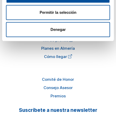
Actualidad
Permitir la selección
Preguntas frecuentes
Información
Denegar
Kit de prensa
Planes en Almería
Cómo llegar
Comité de Honor
Consejo Asesor
Premios
Suscríbete a nuestra newsletter