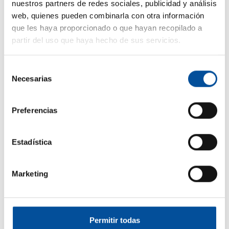
nuestros partners de redes sociales, publicidad y análisis
web, quienes pueden combinarla con otra información
que les haya proporcionado o que hayan recopilado a
partir del uso que haya hecho de sus servicios.
CONTACTO
Selección
hello@sunandbluecongress.com
Necesarias
de
press@sunandbluecongress.com
consentimiento
comercial@sunandbluecongress.com
Preferencias
awards@sunandbluecongress.com
Estadística
Marketing
Sun&Blue
El congreso
Permitir todas
Turismo y Economía Azul