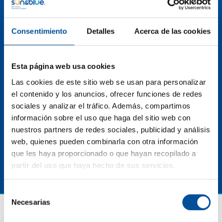
que también permite desarrollar estrategias
innovadoras para fomentar un turismo azul
responsable y beneficioso tanto para las
Consentimiento
Detalles
Acerca de las cookies
comunidades locales como para el ecosistema marino
en su conjunto. En este sentido, invertir en la
formación de los líderes del turismo azul nos garantiza
Esta página web usa cookies
un enfoque más consciente, sostenible y ético,
Las cookies de este sitio web se usan para personalizar
asegurando la preservación de los recursos naturales
el contenido y los anuncios, ofrecer funciones de redes
para las generaciones presentes y futuras. De todo
sociales y analizar el tráfico. Además, compartimos
esto y más conversaremos en esta mesa llena de
información sobre el uso que haga del sitio web con
talento.
nuestros partners de redes sociales, publicidad y análisis
web, quienes pueden combinarla con otra información
que les haya proporcionado o que hayan recopilado a
partir del uso que haya hecho de sus servicios.
Selección
Necesarias
de
consentimiento