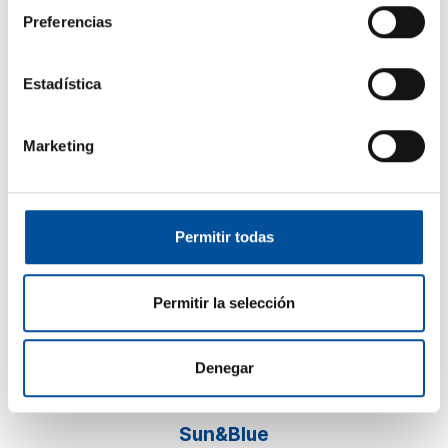
Preferencias
Estadística
Marketing
CONTACTO
hello@sunandbluecongress.com
Permitir todas
press@sunandbluecongress.com
comercial@sunandbluecongress.com
Permitir la selección
awards@sunandbluecongress.com
Denegar
Sun&Blue