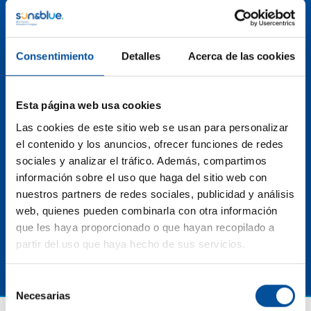
planificar y gestionar adecuadamente el turismo azul a
través de mecanismos inclusivos y participativos,
servicios y soluciones basadas en la naturaleza y
Consentimiento
Detalles
Acerca de las cookies
modelos de negocio responsables y sostenibles. En
esta sesión, se presentará la iniciativa Blue Tourism,
liderada por dos de las entidades más innovadoras en
Esta página web usa cookies
este campo. La Unión Internacional para la
Conservación de la Naturaleza (UICN) formada por
Las cookies de este sitio web se usan para personalizar
organizaciones gubernamentales y de la sociedad
el contenido y los anuncios, ofrecer funciones de redes
civil, y la asociación ECO-UNION, un centro de
sociales y analizar el tráfico. Además, compartimos
reflexión y acción para la sostenibilidad ambiental en
información sobre el uso que haga del sitio web con
la región Euro-Mediterránea.
nuestros partners de redes sociales, publicidad y análisis
web, quienes pueden combinarla con otra información
que les haya proporcionado o que hayan recopilado a
partir del uso que haya hecho de sus servicios.
Selección
Necesarias
de