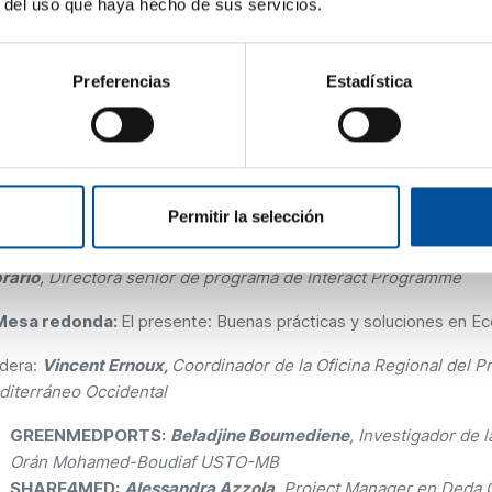
estigadores, personal de organismos públicos que trabajan en t
r del uso que haya hecho de sus servicios.
icitar financiación.
genda
Preferencias
Estadística
ntroducción -
Vincent Ernoux,
Coordinador de la Oficina Regi
Mediterráneo Occidental
Keynote speaker -
José Manuel Camarero,
Secretario Autonóm
enciana
Permitir la selección
Turismo sostenible en los programas Interreg Mediterráne
rario
, Directora senior de programa de Interact Programme
Mesa redonda:
El presente: Buenas prácticas y soluciones en E
dera:
Vincent Ernoux,
Coordinador de la Oficina Regional del 
iterráneo Occidental
GREENMEDPORTS:
Beladjine Boumediene
, Investigador de 
Orán Mohamed-Boudiaf USTO-MB
SHARE4MED:
Alessandra Azzola
, Project Manager en Deda 