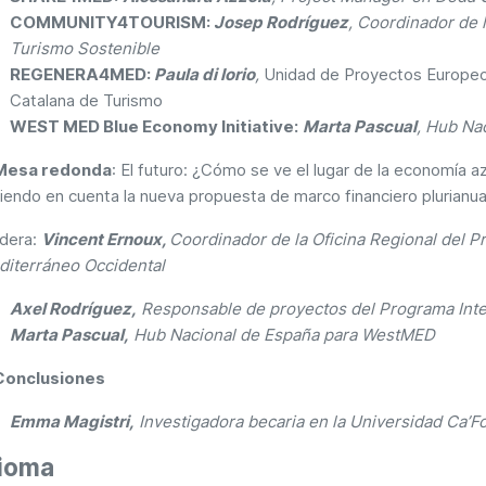
COMMUNITY4TOURISM:
Josep Rodríguez
, Coordinador de
Turismo Sostenible
REGENERA4MED:
Paula di Iorio
,
Unidad de Proyectos Europeos
Catalana de Turismo
WEST MED Blue Economy Initiative:
Marta Pascual
, Hub Na
esa redonda
: El futuro: ¿Cómo se ve el lugar de la economía a
iendo en cuenta la nueva propuesta de marco financiero plurianu
dera:
Vincent Ernoux,
Coordinador de la Oficina Regional del 
iterráneo Occidental
Axel Rodríguez,
Responsable de proyectos del Programa In
Marta Pascual,
Hub Nacional de España para WestMED
Conclusiones
Emma Magistri,
Investigadora becaria en la Universidad Ca’F
dioma