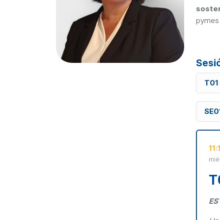
soste
pymes 
Sesi
T01 
SE01
11:
mié
T
ES