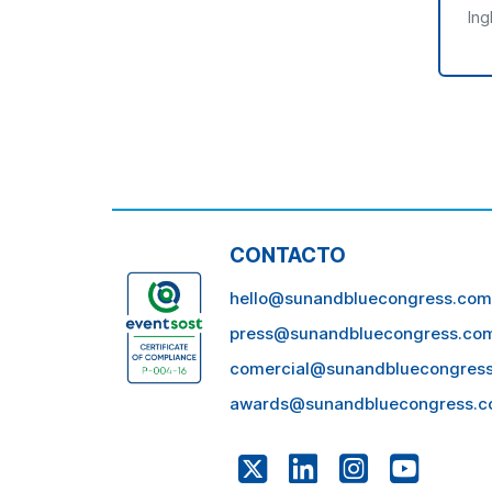
Ing
CONTACTO
hello@sunandbluecongress.com
press@sunandbluecongress.co
comercial@sunandbluecongres
awards@sunandbluecongress.