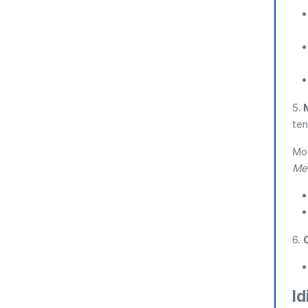
5.
M
ten
Mo
Med
6.
I