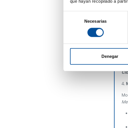
inv
que hayan recopilado a parti
sol
Selección
A
Necesarias
de
consentimiento
1.
I
el 
2.
Val
Denegar
3.
Cib
4.
Mo
Med