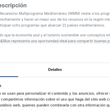
escripción
Mecanismo Multiprograma Mediterráneo (MMM) reúne a los progr
rechamente y hacer un mejor uso de los recursos en la región me
ticipan ocho programas que abarcan 22 países mediterráneos.
o que la economía azul y el turismo sostenible son conceptos in
&Blue representa una oportunidad ideal para compartir buenas pr
nomía azul y promover un diálogo significativo sobre cómo avan
taforma para explorar cómo los programas y proyectos Interreg pu
nomía azul saludable y sostenible en el Mediterráneo, especialme
evento mostrará las buenas prácticas en materia de economía az
Detalles
encial de escalabilidad y/o replicabilidad en el Mediterráneo y ot
a que el público descubra nuevas tendencias y soluciones innova
s
eriencias con actores de las tres costas del Mediterráneo.
b se usan para personalizar el contenido y los anuncios, ofrecer
rigido a
s, compartimos información sobre el uso que haga del sitio web 
rendedores, profesionales que ofrecen productos o servicios in
 análisis web, quienes pueden combinarla con otra información q