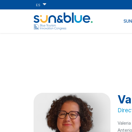
ES
SU
Va
Direc
Valeri
Anteri