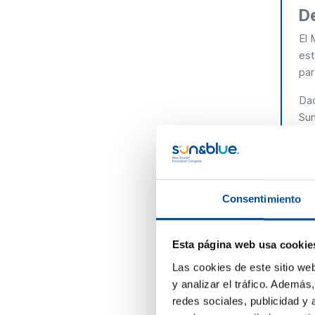
D
El 
est
par
Dad
Sun
eco
pla
eco
El 
Consentimiento
pot
par
Esta página web usa cookie
exp
Las cookies de este sitio we
Di
y analizar el tráfico. Ademá
Emp
redes sociales, publicidad y