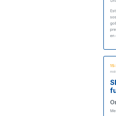
Una
Est
sos
gob
pre
en 
15
mié
S
f
O
Me