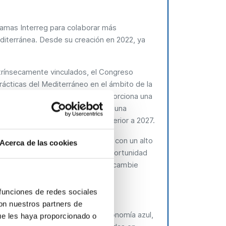
amas Interreg para colaborar más
diterránea. Desde su creación en 2022, ya
trínsecamente vinculados, el Congreso
ácticas del Mediterráneo en el ámbito de la
zar en este sector. También proporciona una
eden contribuir al desarrollo de una
nte con vistas al horizonte posterior a 2027.
ul promovidas por Interreg MMM, con un alto
Acerca de las cookies
ras regiones de la UE. Será una oportunidad
doras en la economía azul e intercambie
 funciones de redes sociales
con nuestros partners de
novadores en el ámbito de la economía azul,
ue les haya proporcionado o