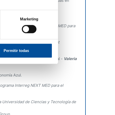
emas costeros, personas interesadas en
Marketing
onal del Programa Interreg NEXT MED para
ico de Turismo de la Generalitat
Permitir todas
o:
Visión general y situación actual -
Valeria
conomía Azul.
Programa Interreg NEXT MED para el
la Universidad de Ciencias y Tecnología de
Group