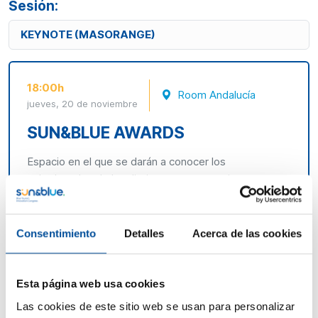
Sesión:
KEYNOTE (MASORANGE)
18:00h
Room Andalucía
jueves, 20 de noviembre
SUN&BLUE AWARDS
Espacio en el que se darán a conocer los
galardonados de las distintas convocatorias que
acoge esta edición del congreso:
Premios Sun&Blue
2025
,
Blue Challenge
y
Research Sun&Blue.
Consentimiento
Detalles
Acerca de las cookies
Esta página web usa cookies
Las cookies de este sitio web se usan para personalizar