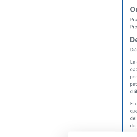
O
Pro
Pro
D
Diá
La 
opo
per
pat
diá
El 
que
del
des
est