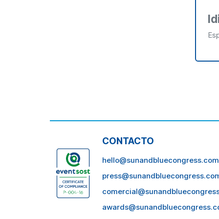
I
Es
CONTACTO
hello@sunandbluecongress.com
press@sunandbluecongress.co
comercial@sunandbluecongres
awards@sunandbluecongress.