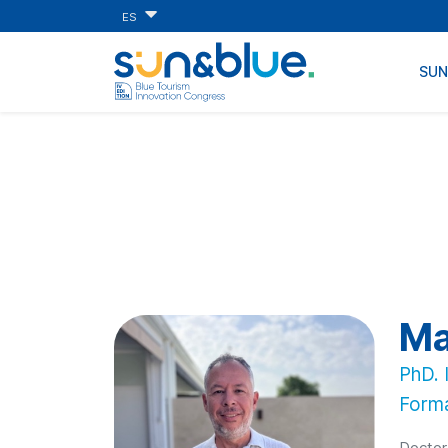
ES
SU
Ma
PhD. 
Forma
Doctor