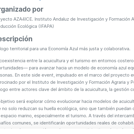
rganizado por
yecto AZA4ICE. Instituto Andaluz de Investigación y Formación Ag
ducción Ecológica (IFAPA)
escripción
logo territorial para una Economía Azul más justa y colaborativa.
coexistencia entre la acuicultura y el turismo en entornos coste
rtunidades— para avanzar hacia un modelo de economía azul equi
sonas. En este side event, impulsado en el marco del proyecto
rocinado por el Instituto de Investigación y Formación Agraria y 
logo entre actores clave del ámbito de la acuicultura, la gestión co
objetivo será explorar cómo evolucionar hacia modelos de acuicultu
 no solo reduzcan su huella ecológica, sino que también puedan 
 espacio marino, especialmente el turismo. A través del intercam
afíos comunes, se identificarán oportunidades reales de cohabi
rategias de co-creación y gobernanza participativa adaptadas a la