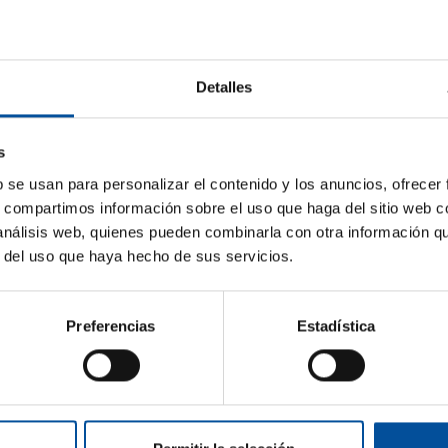
e encuentro pondrá en valor enfoques innovadores y colaborativos
4ICE, y buscará construir una visión compartida de un futuro azul m
Detalles
rigido a
ponsables políticos, investigadores, empresarios.
s
dioma
b se usan para personalizar el contenido y los anuncios, ofrecer
lés
s, compartimos información sobre el uso que haga del sitio web 
 análisis web, quienes pueden combinarla con otra información q
r del uso que haya hecho de sus servicios.
:30h
Preferencias
Estadística
Room Orange Empresas
ves, 20 de noviembre
E08 - Desarrollo de la bioeconomí
rganizado por