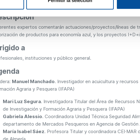
Permitir la selección
ncia de Gestión Agraria y Pesquera de Andalucía (AGAPA)
escripción
erentes expertos comentarán actuaciones/proyectos/líneas de tr
orización de productos para economía azul, y los proyectos I+D+
rigido a
fesionales, instituciones y público general.
genda
dera:
Manuel Manchado
. Investigador en acuicultura y recursos
mación Agraria y Pesquera (IFAPA)
Mari Luz Segura
. Investigadora Titular del Área de Recursos N
de Investigación y Formación Agraria y Pesquera (IFAPA)
Gabriela Alessio
. Coordinadora Unidad Técnica Seguridad Alim
departamento de Mercados Pesqueros en Agencia de Gestión A
María Isabel Sáez
. Profesora Titular y coordinadora CEI·MAR 
de Almería