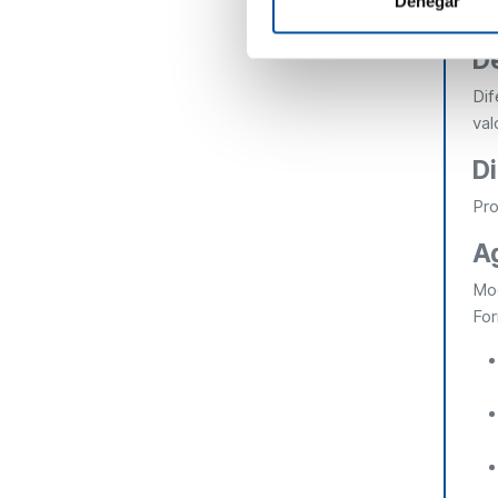
Denegar
Age
D
Dif
val
Di
Pro
A
Mo
For