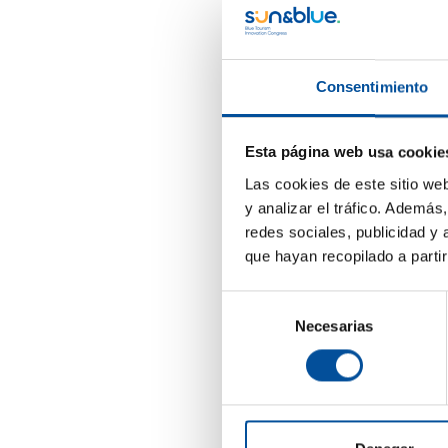
Est
AZA
Consentimiento
Di
Res
Esta página web usa cookie
I
Las cookies de este sitio we
Ing
y analizar el tráfico. Ademá
redes sociales, publicidad y
que hayan recopilado a parti
Selección
15
Necesarias
de
jue
consentimiento
S
O