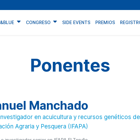
N&BLUE
CONGRESO
SIDE EVENTS
PREMIOS
REGISTR
Ponentes
nuel Manchado
Investigador en acuicultura y recursos genéticos del
ción Agraria y Pesquera (IFAPA)
 e investigador senior en IFAPA El Toruño.