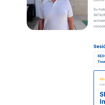
Su trab
IMTA/I
activam
conocim
Sesi
SE05
Tou
16
mié
S
I