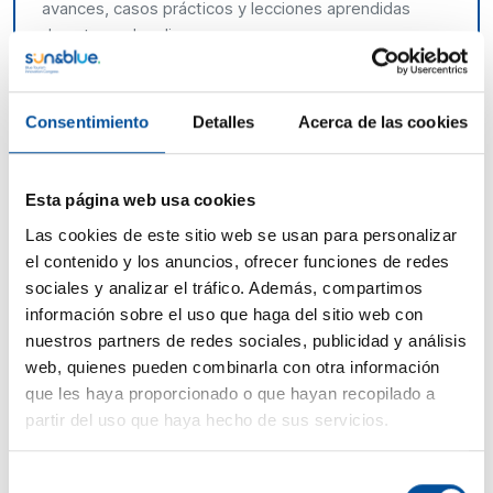
avances, casos prácticos y lecciones aprendidas
durante su despliegue.
Representantes de destinos pioneros y empresas
tecnológicas mostrarán cómo la PID está ayudando a
Consentimiento
Detalles
Acerca de las cookies
planificar mejor el turismo desde lo local, mediante la
interoperabilidad de datos, la integración de sistemas
y la toma de decisiones basada en evidencias. Se
Esta página web usa cookies
presentarán ejemplos concretos de playas
Las cookies de este sitio web se usan para personalizar
inteligentes, movilidad litoral y monitorización de
el contenido y los anuncios, ofrecer funciones de redes
flujos turísticos, junto a una reflexión sobre los
sociales y analizar el tráfico. Además, compartimos
principales retos regulatorios, técnicos y
información sobre el uso que haga del sitio web con
organizativos que han surgido durante la implantación.
nuestros partners de redes sociales, publicidad y análisis
web, quienes pueden combinarla con otra información
que les haya proporcionado o que hayan recopilado a
partir del uso que haya hecho de sus servicios.
Selección