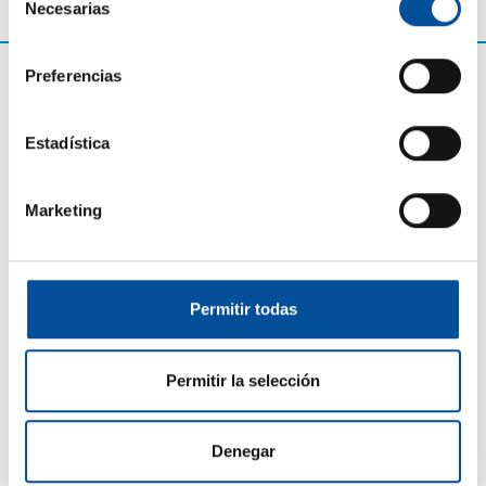
Necesarias
de
consentimiento
Preferencias
Estadística
Marketing
CONTACTO
Permitir todas
hello@sunandbluecongress.com
press@sunandbluecongress.com
Permitir la selección
comercial@sunandbluecongress.com
awards@sunandbluecongress.com
Denegar