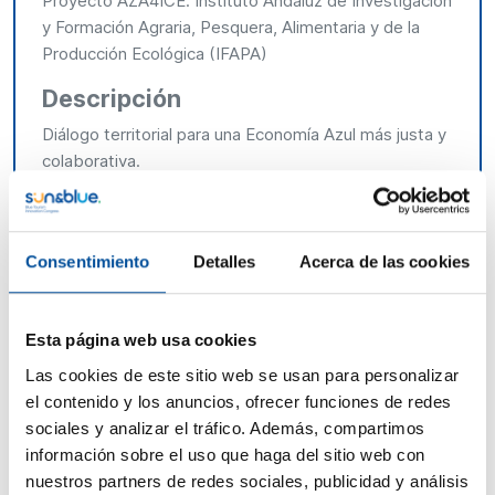
Proyecto AZA4ICE. Instituto Andaluz de Investigación
y Formación Agraria, Pesquera, Alimentaria y de la
Producción Ecológica (IFAPA)
Descripción
Diálogo territorial para una Economía Azul más justa y
colaborativa.
La coexistencia entre la acuicultura y el turismo en
entornos costeros es uno de los grandes retos —y
oportunidades— para avanzar hacia un modelo de
Consentimiento
Detalles
Acerca de las cookies
economía azul equilibrado, sostenible y centrado en
las personas. En este side event, impulsado en el
marco del proyecto europeo AZA4ICE (Interreg
Esta página web usa cookies
EuroMED) y patrocinado por el Instituto de
Las cookies de este sitio web se usan para personalizar
Investigación y Formación Agraria y Pesquera
el contenido y los anuncios, ofrecer funciones de redes
(IFAPA), se abrirá un espacio de diálogo entre
sociales y analizar el tráfico. Además, compartimos
actores clave del ámbito de la acuicultura, la gestión
información sobre el uso que haga del sitio web con
costera, el turismo y la ciudadanía.
nuestros partners de redes sociales, publicidad y análisis