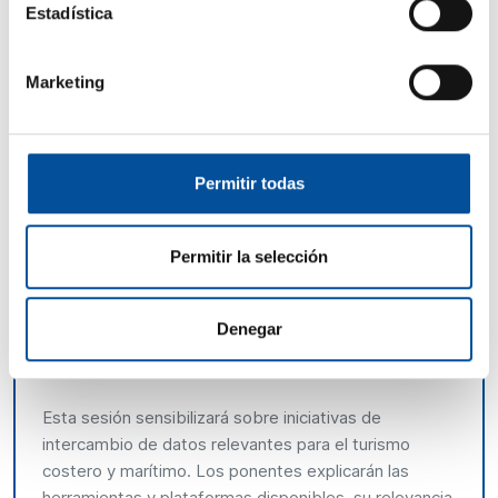
climáticos del turismo costero y marítimo, incluidos
Estadística
los efectos indirectos e inducidos, lo que permite una
toma de decisiones más acertada que equilibre el
Marketing
crecimiento del sector con la preservación de
nuestros activos culturales y naturales. Además, el
intercambio de datos puede abrir oportunidades para
nuevas colaboraciones e innovaciones.
Permitir todas
La mejora en el uso compartido de datos en el
turismo costero y marítimo figura entre las
Permitir la selección
prioridades de la
EU Transition Pathway for Tourism
,
la
European Data Strategy
y la
Sustainable Blue
Economy
and
Sustainable Tourism Strategy
,
como
Denegar
parte del
European Ocean Pact
.
Esta sesión sensibilizará sobre iniciativas de
intercambio de datos relevantes para el turismo
costero y marítimo. Los ponentes explicarán las
herramientas y plataformas disponibles, su relevancia