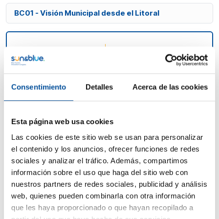
BC01 - Visión Municipal desde el Litoral
11:15h
Room Orange
miércoles, 19 de
Empresas
noviembre
Consentimiento
Detalles
Acerca de las cookies
BC01 · Visión Municipal desde el
Litoral
Esta página web usa cookies
Desde el turismo y la sostenibilidad hasta la gestión
del agua, los puertos, la energía o la biodiversidad, se
Las cookies de este sitio web se usan para personalizar
debatirá cómo cada territorio está respondiendo a los
el contenido y los anuncios, ofrecer funciones de redes
desafíos del presente con soluciones propias,
sociales y analizar el tráfico. Además, compartimos
innovadoras y adaptadas al contexto europeo. Será
información sobre el uso que haga del sitio web con
una mesa de alto nivel, pensada para visualizar la
nuestros partners de redes sociales, publicidad y análisis
diversidad de enfoques y el compromiso con una
web, quienes pueden combinarla con otra información
transformación azul.
que les haya proporcionado o que hayan recopilado a