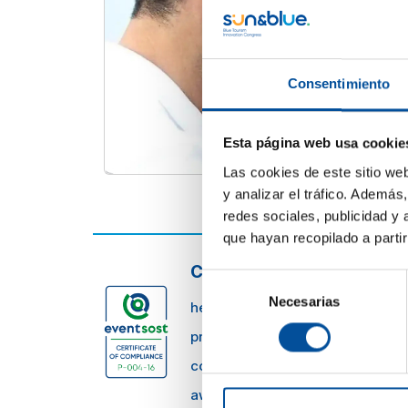
Consentimiento
Esta página web usa cookie
Las cookies de este sitio we
y analizar el tráfico. Ademá
redes sociales, publicidad y
que hayan recopilado a parti
CONTACTO
Selección
Necesarias
de
hello@sunandbluecongress.com
consentimiento
press@sunandbluecongress.co
comercial@sunandbluecongres
awards@sunandbluecongress.