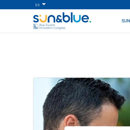
ES
SU