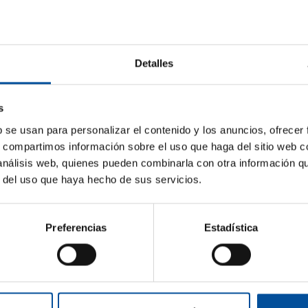
Detalles
s
b se usan para personalizar el contenido y los anuncios, ofrecer
s, compartimos información sobre el uso que haga del sitio web 
 análisis web, quienes pueden combinarla con otra información q
r del uso que haya hecho de sus servicios.
Sun&Blue
Información
Preferencias
Estadística
Comité de Hono
El congreso
Kit de prensa
Consejo Asesor
m
Turismo y
Economía Azul
Planes en
Premios
s.com
Almería
Actualidad
com