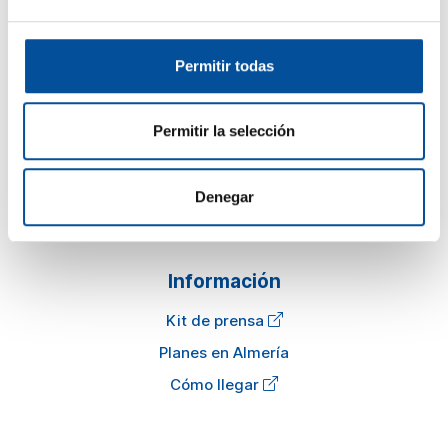
Permitir todas
Sun&Blue
El congreso
Permitir la selección
Turismo y Economía Azul
Actualidad
Denegar
Preguntas frecuentes
Información
Kit de prensa
Planes en Almería
Cómo llegar