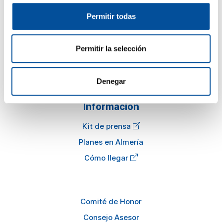
Sun&Blue
Permitir todas
El congreso
Turismo y Economía Azul
Permitir la selección
Actualidad
Preguntas frecuentes
Denegar
Información
Kit de prensa
Planes en Almería
Cómo llegar
Comité de Honor
Consejo Asesor