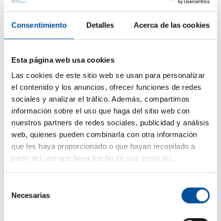
Consentimiento
Detalles
Acerca de las cookies
Esta página web usa cookies
CONTACTO
Las cookies de este sitio web se usan para personalizar
el contenido y los anuncios, ofrecer funciones de redes
hello@sunandbluecongress.com
sociales y analizar el tráfico. Además, compartimos
press@sunandbluecongress.com
información sobre el uso que haga del sitio web con
nuestros partners de redes sociales, publicidad y análisis
comercial@sunandbluecongress.com
web, quienes pueden combinarla con otra información
awards@sunandbluecongress.com
que les haya proporcionado o que hayan recopilado a
partir del uso que haya hecho de sus servicios.
Selección
Necesarias
de
Sun&Blue
consentimiento