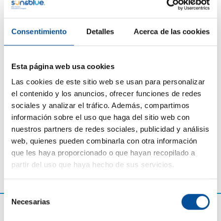
Antes de desempeñar su cargo actual, Lisa fue Asesora
Consentimiento
Detalles
Acerca de las cookies
de Asuntos Europeos en el WOC, donde contribuyó
significativamente a impulsar las iniciativas de la
Economía Azul. Antes de eso, fue Directora de
Esta página web usa cookies
Programas en s. Pro - proyectos sostenibles y
Las cookies de este sitio web se usan para personalizar
Directora Senior de Proyectos en la Red SUBMARINER
el contenido y los anuncios, ofrecer funciones de redes
para el Crecimiento Azul, donde gestionó numerosos
sociales y analizar el tráfico. Además, compartimos
proyectos internacionales y organizó eventos clave para
información sobre el uso que haga del sitio web con
las partes interesadas.
nuestros partners de redes sociales, publicidad y análisis
web, quienes pueden combinarla con otra información
que les haya proporcionado o que hayan recopilado a
partir del uso que haya hecho de sus servicios.
Selección
Necesarias
de
consentimiento