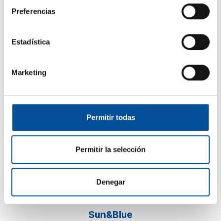
Preferencias
Estadística
Marketing
CONTACTO
hello@sunandbluecongress.com
Permitir todas
press@sunandbluecongress.com
comercial@sunandbluecongress.com
Permitir la selección
awards@sunandbluecongress.com
Denegar
Sun&Blue