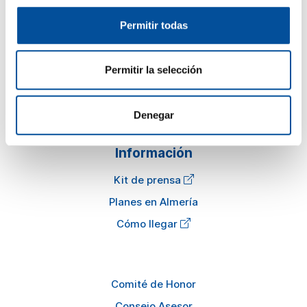
Sun&Blue
Permitir todas
El congreso
Permitir la selección
Turismo y Economía Azul
Actualidad
Preguntas frecuentes
Denegar
Información
Kit de prensa
Planes en Almería
Cómo llegar
Comité de Honor
Consejo Asesor