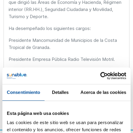
que dirigió las Áreas de Economía y Hacienda, Régimen
interior (RR.HH.), Seguridad Ciudadana y Movilidad,
Turismo y Deporte.
Ha desempeñado los siguientes cargos:
Presidente Mancomunidad de Municipios de la Costa
Tropical de Granada.
Presidente Empresa Pública Radio Televisión Motril.
Presidente de la Empresa Pública de Limpieza.
LIMDECO.
En la actualidad es Presidente de la Autoridad Portuaria
Consentimiento
Detalles
Acerca de las cookies
de Motril y de la Asociación Suncrise Andalucia.
Esta página web usa cookies
Las cookies de este sitio web se usan para personalizar
el contenido y los anuncios, ofrecer funciones de redes