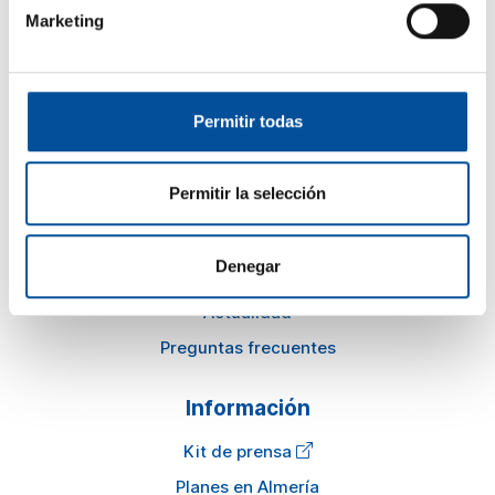
Marketing
comercial@sunandbluecongress.com
awards@sunandbluecongress.com
Permitir todas
Permitir la selección
Sun&Blue
El congreso
Denegar
Turismo y Economía Azul
Actualidad
Preguntas frecuentes
Información
Kit de prensa
Planes en Almería