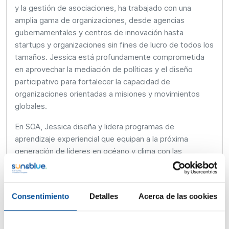
y la gestión de asociaciones, ha trabajado con una
amplia gama de organizaciones, desde agencias
gubernamentales y centros de innovación hasta
startups y organizaciones sin fines de lucro de todos los
tamaños. Jessica está profundamente comprometida
en aprovechar la mediación de políticas y el diseño
participativo para fortalecer la capacidad de
organizaciones orientadas a misiones y movimientos
globales.
En SOA, Jessica diseña y lidera programas de
aprendizaje experiencial que equipan a la próxima
generación de líderes en océano y clima con las
herramientas necesarias para crear cambios duraderos
en foros de políticas internacionales e iniciativas
comunitarias de liderazgo local. Su trabajo anterior la ha
Consentimiento
Detalles
Acerca de las cookies
llevado a más de 20 países, colaborando con
organizaciones de renombre como WWF, MIT D-Lab,
PNUD y WEF, impulsando el impacto a escala global.