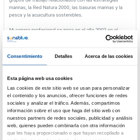
marinas, la Red Natura 2000, las basuras marinas y la
pesca y la acuicultura sostenibles.
Mi carrera profesional se inicia en el año 2002 en el
ámbito de la investigación en la Universidad de Ginebra,
donde tuve la oportunidad de colaborar con la empresa
Bayer Cropscience. A mi regreso a España, completé mi
Consentimiento
Detalles
Acerca de las cookies
formación con un master centrado en la gestión
integrada de calidad, medioambiente, prevención de
riesgos laborales y responsabilidad social corporativa,
Esta página web usa cookies
realizando prácticas en la empresa de consultoría
Las cookies de este sitio web se usan para personalizar
PREMAC y en la multinacional British Petroleum. Tras
el contenido y los anuncios, ofrecer funciones de redes
esta experiencia, surgió la oportunidad de profundizar
sociales y analizar el tráfico. Además, compartimos
en el conocimiento del medio acuícola y pesquero en la
información sobre el uso que haga del sitio web con
empresa pública Tragsatec y en el año 2009 fui
nuestros partners de redes sociales, publicidad y análisis
propuesto como director general de la Fundación
web, quienes pueden combinarla con otra información
Observatorio Español de Acuicultura, f.s.p. adscrita al
que les haya proporcionado o que hayan recopilado a
Ministerio de Agricultura, Alimentación y