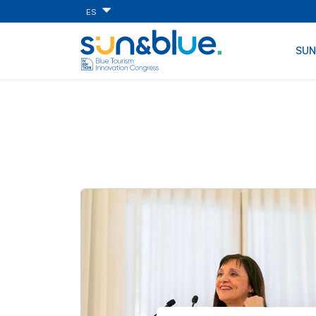
ES
SU