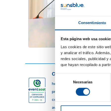
Consentimiento
Esta página web usa cookie
Las cookies de este sitio we
y analizar el tráfico. Ademá
redes sociales, publicidad y
que hayan recopilado a parti
CONTACTO
Selección
Necesarias
de
hello@sunandbluecongress.com
consentimiento
press@sunandbluecongress.co
comercial@sunandbluecongres
awards@sunandbluecongress.