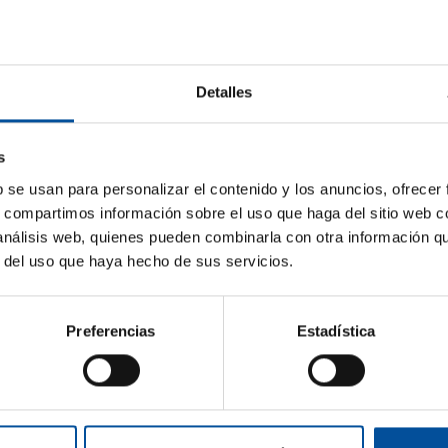
Detalles
s
b se usan para personalizar el contenido y los anuncios, ofrecer
s, compartimos información sobre el uso que haga del sitio web 
 análisis web, quienes pueden combinarla con otra información q
r del uso que haya hecho de sus servicios.
Sun&Blue
Información
Preferencias
Estadística
Comité de Hono
El congreso
Kit de prensa
Consejo Asesor
m
Turismo y
Economía Azul
Planes en
Premios
s.com
Almería
Actualidad
com