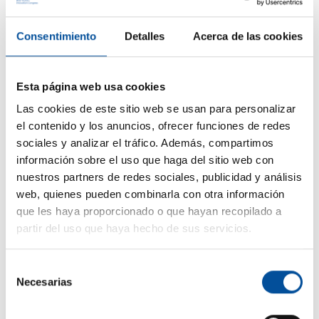
Consentimiento
Detalles
Acerca de las cookies
Esta página web usa cookies
CONTACTO
Las cookies de este sitio web se usan para personalizar
el contenido y los anuncios, ofrecer funciones de redes
hello@sunandbluecongress.com
sociales y analizar el tráfico. Además, compartimos
press@sunandbluecongress.com
información sobre el uso que haga del sitio web con
nuestros partners de redes sociales, publicidad y análisis
comercial@sunandbluecongress.com
web, quienes pueden combinarla con otra información
awards@sunandbluecongress.com
que les haya proporcionado o que hayan recopilado a
partir del uso que haya hecho de sus servicios.
Selección
Necesarias
de
Sun&Blue
consentimiento