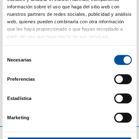
información sobre el uso que haga del sitio web con
como del Máster en Gestión y Planificación
nuestros partners de redes sociales, publicidad y análisis
Portuaria e Intermodalidad del Campus Portuario
web, quienes pueden combinarla con otra información
de Puertos del Estado.
que les haya proporcionado o que hayan recopilado a
Ponente habitual en congresos y seminarios del
partir del uso que haya hecho de sus servicios.
ámbito marítimo portuario y logístico a nivel
nacional e internacional.
Reconocimiento de cuerpos de Seguridad y fuerzas
Selección
del Estado: Cruz al Mérito Policial con Distintivo
Necesarias
de
Blanco del Cuerpo Nacional de Policía (septiembre
consentimiento
2021) y Cruz con Distintivo Blanco de la Orden del
Preferencias
Mérito de la Guardia Civil (septiembre 2021)
Estadística
Marketing