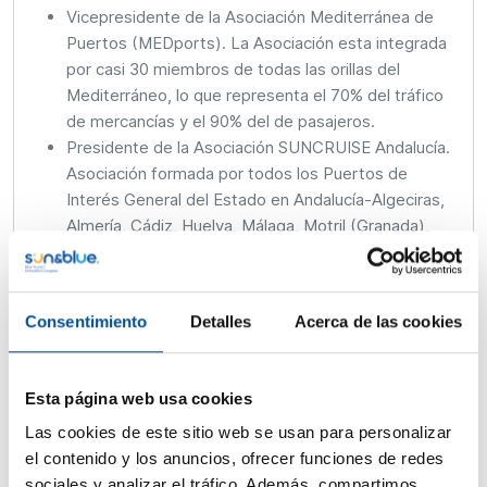
Vicepresidente de la Asociación Mediterránea de
Puertos (MEDports). La Asociación esta integrada
por casi 30 miembros de todas las orillas del
Mediterráneo, lo que representa el 70% del tráfico
de mercancías y el 90% del de pasajeros.
Presidente de la Asociación SUNCRUISE Andalucía.
Asociación formada por todos los Puertos de
Interés General del Estado en Andalucía-Algeciras,
Almería, Cádiz, Huelva, Málaga, Motril (Granada),
Sevilla-, y la Agencia Pública de Puertos de
Andalucía (APPA), así como por el Puerto de Ceuta
y el Puerto de Melilla, con el objetivo de
Consentimiento
Detalles
Acerca de las cookies
promocionar Andalucía y el Mar de Alborán como
destino de Cruceros y Deportes Náuticos.
SUNCRUISE desarrolla y promueve diversas
Esta página web usa cookies
acciones para promover y agregar valor a la
Las cookies de este sitio web se usan para personalizar
industria turística, náutica y de cruceros.
el contenido y los anuncios, ofrecer funciones de redes
Colaborador docente del Máster en Gestión
sociales y analizar el tráfico. Además, compartimos
Marítimo Portuaria de la Universidad de Cádiz así