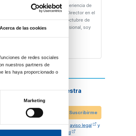
e tres meses, seguido de una experiencia de
teriormente, asumí el cargo de Director en el
ante nueve años. Desde el 1 de octubre de
. Además de mi experiencia profesional, soy
Acerca de las cookies
sde el año 1992.”
 funciones de redes sociales
con nuestros partners de
ue les haya proporcionado o
Suscríbete a nuestra
newsletter
Marketing
r
Email
Suscribirme
He leído y acepto el
aviso legal
y
política de privacidad