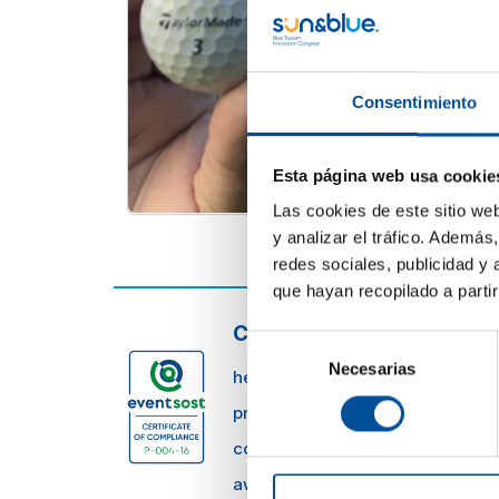
Consentimiento
Esta página web usa cookie
Las cookies de este sitio we
y analizar el tráfico. Ademá
redes sociales, publicidad y
que hayan recopilado a parti
CONTACTO
Selección
Necesarias
de
hello@sunandbluecongress.com
consentimiento
press@sunandbluecongress.co
comercial@sunandbluecongres
awards@sunandbluecongress.