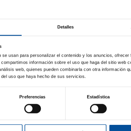
como contable en Store Servicios, donde trabajé durant
dos años como jefe de ventas en Playa de la Polacra. Pos
Country Club La Envía Golf, posición que desempeñé dur
2011, soy director gerente del Club de Golf Playa Serena
Detalles
un apasionado del golf y cuento con un hándicap de 5 de
s
b se usan para personalizar el contenido y los anuncios, ofrecer
s, compartimos información sobre el uso que haga del sitio web 
 análisis web, quienes pueden combinarla con otra información q
r del uso que haya hecho de sus servicios.
Sun&Blue
Información
Preferencias
Estadística
Comité de Hono
El congreso
Kit de prensa
Consejo Asesor
m
Turismo y
Economía Azul
Planes en
Premios
s.com
Almería
Actualidad
com