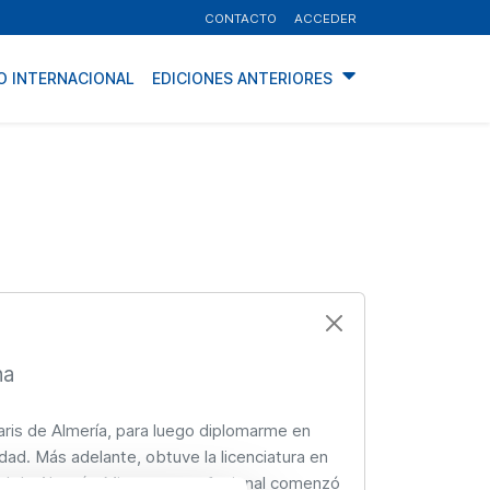
CONTACTO
ACCEDER
O INTERNACIONAL
EDICIONES ANTERIORES
na
aris de Almería, para luego diplomarme en
idad. Más adelante, obtuve la licenciatura en
ad de Almería. Mi carrera profesional comenzó