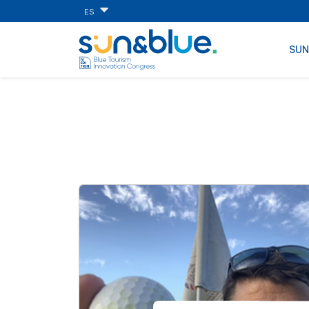
ES
SU