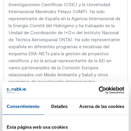
Investigaciones Científicas (CSIC) y la Universidad
Internacional Menéndez Pelayo (UIMP). Ha sido
representante de España en la Agencia Internacional de
la Energía-Comité del Hidrógeno y ha trabajado en la
Unidad de Coordinación de I+D+i del Instituto Nacional
de Técnica Aeroespacial (INTA). Ha sido representante
española en diferentes programas e iniciativas del
esquema ERA-NETs para la gestión de proyectos
científicos y es la actual representante de la AEI en
varios partenariados de la Comisión Europea
relacionados con Medio Ambiente y Salud y otros
programas de investigación internacionales
bilaterales/multilaterales en los que participa España a
través de la AEI. Tiene experiencia investigadora en el
área de energías renovables y sistemas integrados de
Consentimiento
Detalles
Acerca de las cookies
pilas de combustible/baterías en el Instituto Nacional de
Técnica Aeroespacial (INTA).
Esta página web usa cookies