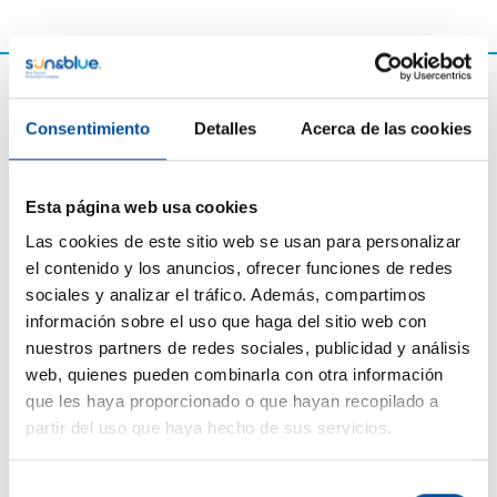
Consentimiento
Detalles
Acerca de las cookies
Esta página web usa cookies
Las cookies de este sitio web se usan para personalizar
el contenido y los anuncios, ofrecer funciones de redes
sociales y analizar el tráfico. Además, compartimos
CONTACTO
información sobre el uso que haga del sitio web con
nuestros partners de redes sociales, publicidad y análisis
hello@sunandbluecongress.com
web, quienes pueden combinarla con otra información
press@sunandbluecongress.com
que les haya proporcionado o que hayan recopilado a
comercial@sunandbluecongress.com
partir del uso que haya hecho de sus servicios.
awards@sunandbluecongress.com
Selección