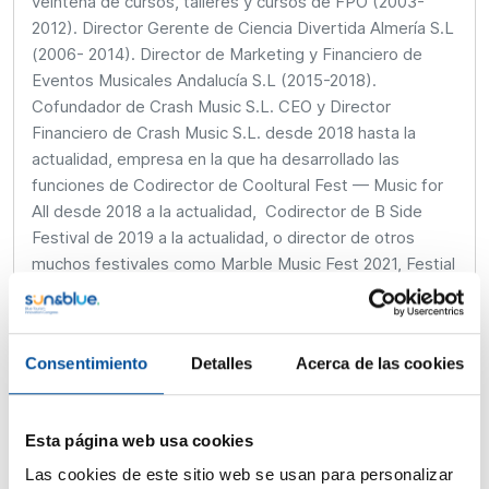
veintena de cursos, talleres y cursos de FPO (2003-
2012). Director Gerente de Ciencia Divertida Almería S.L
(2006- 2014). Director de Marketing y Financiero de
Eventos Musicales Andalucía S.L (2015-2018).
Cofundador de Crash Music S.L. CEO y Director
Financiero de Crash Music S.L. desde 2018 hasta la
actualidad, empresa en la que ha desarrollado las
funciones de Codirector de Cooltural Fest — Music for
All desde 2018 a la actualidad, Codirector de B Side
Festival de 2019 a la actualidad, o director de otros
muchos festivales como Marble Music Fest 2021, Festial
Urban LEI 2021, Festival Murmura Alpujarra, Festival
Otoño y Sal o Festival Mojacar 5 Estrellas. Además, es
Presidente de la Fundación Music for All desde su
Consentimiento
Detalles
Acerca de las cookies
constitución en 2020 hasta la actualidad.
Esta página web usa cookies
Las cookies de este sitio web se usan para personalizar