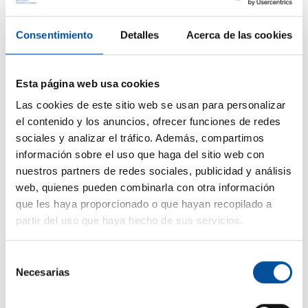
Consentimiento
Detalles
Acerca de las cookies
Esta página web usa cookies
CONTACTO
Las cookies de este sitio web se usan para personalizar
el contenido y los anuncios, ofrecer funciones de redes
hello@sunandbluecongress.com
sociales y analizar el tráfico. Además, compartimos
press@sunandbluecongress.com
información sobre el uso que haga del sitio web con
nuestros partners de redes sociales, publicidad y análisis
comercial@sunandbluecongress.com
web, quienes pueden combinarla con otra información
awards@sunandbluecongress.com
que les haya proporcionado o que hayan recopilado a
partir del uso que haya hecho de sus servicios.
Selección
Necesarias
de
Sun&Blue
consentimiento