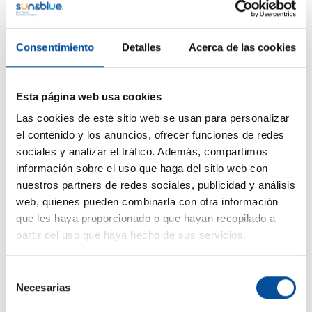
Consentimiento
Detalles
Acerca de las cookies
Esta página web usa cookies
Las cookies de este sitio web se usan para personalizar
CONTACTO
el contenido y los anuncios, ofrecer funciones de redes
sociales y analizar el tráfico. Además, compartimos
hello@sunandbluecongress.com
información sobre el uso que haga del sitio web con
press@sunandbluecongress.com
nuestros partners de redes sociales, publicidad y análisis
comercial@sunandbluecongress.com
web, quienes pueden combinarla con otra información
que les haya proporcionado o que hayan recopilado a
awards@sunandbluecongress.com
partir del uso que haya hecho de sus servicios.
Selección
Necesarias
de
Sun&Blue
consentimiento