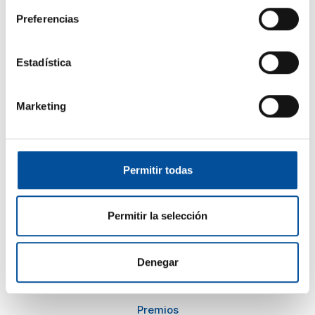
Preferencias
El congreso
Turismo y Economía Azul
Estadística
Actualidad
Preguntas frecuentes
Marketing
Información
Kit de prensa
Permitir todas
Planes en Almería
Cómo llegar
Permitir la selección
Denegar
Comité de Honor
Consejo Asesor
Premios