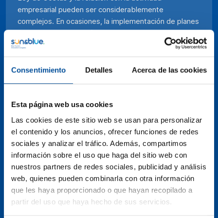
empresarial pueden ser considerablemente
complejos. En ocasiones, la implementación de planes
de playas y la aplicación de regulaciones pueden
generar conflictos entre la conservación ambiental y
las necesidades empresariales, dificultando la
convivencia armoniosa de ambas. La rigidez de la ley
Consentimiento
Detalles
Acerca de las cookies
de Costas puede obstaculizar el desarrollo turístico
sostenible, mientras que la promoción de la inversión
empresarial puede chocar con los objetivos de
Esta página web usa cookies
conservación. En este equilibrio delicado, se necesita
Las cookies de este sitio web se usan para personalizar
una colaboración cuidadosa y estratégica entre
el contenido y los anuncios, ofrecer funciones de redes
gobiernos, empresarios y organizaciones ambientales
sociales y analizar el tráfico. Además, compartimos
para asegurar que las regulaciones promuevan un
información sobre el uso que haga del sitio web con
turismo azul responsable y de calidad, que preserve
nuestros partners de redes sociales, publicidad y análisis
nuestros valiosos recursos marinos y proporcione
web, quienes pueden combinarla con otra información
oportunidades económicas y de desarrollo en sintonía
que les haya proporcionado o que hayan recopilado a
con el medio ambiente.
partir del uso que haya hecho de sus servicios.