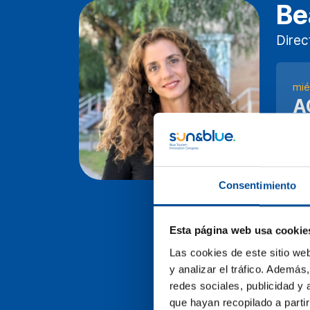
Be
Direc
mié
A
R
La 
sim
aba
Consentimiento
per
dis
Esta página web usa cookie
enf
mod
Las cookies de este sitio we
acc
y analizar el tráfico. Ademá
rev
redes sociales, publicidad y
las
que hayan recopilado a parti