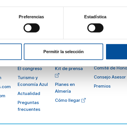
e qué propuestas innovadoras nos trae la tecnología será de lo
Preferencias
Estadística
Permitir la selección
Sun&Blue
Información
Comité de Hono
El congreso
Kit de prensa
Consejo Asesor
m
Turismo y
Economía Azul
Planes en
Premios
s.com
Almería
Actualidad
com
Cómo llegar
Preguntas
frecuentes