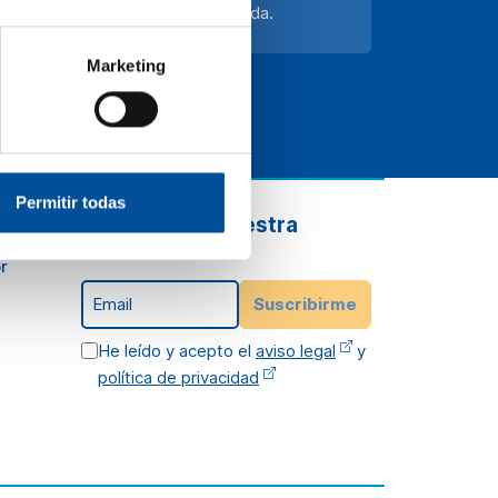
 que hablemos en esta mesa redonda.
Marketing
Permitir todas
Suscríbete a nuestra
newsletter
r
Email
Suscribirme
He leído y acepto el
aviso legal
y
política de privacidad