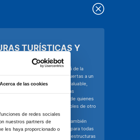
URAS TURÍSTICAS Y
ismo azul, trascendiendo más allá de la
ión y la igualdad, que abre las puertas a un
logía emerge como una aliada invaluable,
Acerca de las cookies
formadoras a personas con diversas
ual no solo amplía los horizontes de quienes
 destinos y actividades inalcanzables de otro
stica en su conjunto. Al fusionar
 funciones de redes sociales
n espacio más inclusivo, sino que también
con nuestros partners de
cias memorables y significativas para todas
ue les haya proporcionado o
rísticos están adaptando sus infraestructuras