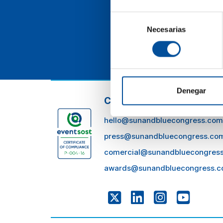
y d
Selección
Necesarias
de
consentimiento
Denegar
CONTACTO
hello@sunandbluecongress.com
press@sunandbluecongress.co
comercial@sunandbluecongres
awards@sunandbluecongress.