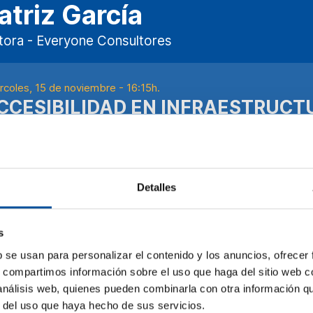
atriz García
tora - Everyone Consultores
rcoles, 15 de noviembre - 16:15h.
CCESIBILIDAD EN INFRAESTRUCT
ECURSOS NATURALES
accesibilidad se erige como un elemento intrínseco al ADN del tur
ple adaptación de infraestructuras. Es un compromiso con la inclus
nico de posibilidades enriquecedoras. En este contexto, la tecno
Detalles
mitiendo traspasar barreras físicas y ofrecer experiencias trans
capacidades. La integración de herramientas como la realidad virt
s
rentan limitaciones, brindándoles la oportunidad de experimentar
o, sino que también aporta una nueva dimensión a la industria turí
b se usan para personalizar el contenido y los anuncios, ofrecer
esibilidad y tecnología, el turismo azul no solo se convierte en u
s, compartimos información sobre el uso que haga del sitio web 
ela su capacidad de innovación y adaptación, generando experien
 análisis web, quienes pueden combinarla con otra información q
 personas, sin importar sus limitaciones. De cómo los destinos tu
r del uso que haya hecho de sus servicios.