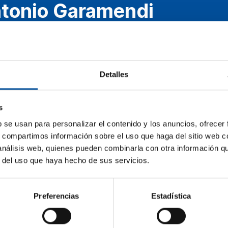
tonio Garamendi
dente - CEOE
rcoles, 15 de noviembre - 12:05h.
Detalles
EOE
s
b se usan para personalizar el contenido y los anuncios, ofrecer
s, compartimos información sobre el uso que haga del sitio web 
 análisis web, quienes pueden combinarla con otra información q
r del uso que haya hecho de sus servicios.
Preferencias
Estadística
Sun&Blue
Información
Comité de Hono
El congreso
Kit de prensa