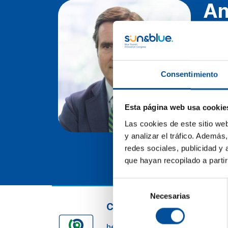
An
Presi
mié
Consentimiento
C
Esta página web usa cookie
Las cookies de este sitio we
y analizar el tráfico. Ademá
redes sociales, publicidad y
que hayan recopilado a parti
Selección
Necesarias
de
CONTACTO
consentimiento
hello@sunandbluecongress.com