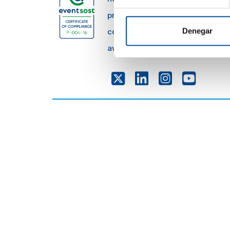
press@sunandbluecongress.co
Denegar
comercial@sunandbluecongres
awards@sunandbluecongress.