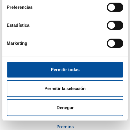
Preferencias
El congreso
Turismo y Economía Azul
Estadística
Actualidad
Preguntas frecuentes
Marketing
Información
Kit de prensa
Permitir todas
Planes en Almería
Cómo llegar
Permitir la selección
Denegar
Comité de Honor
Consejo Asesor
Premios